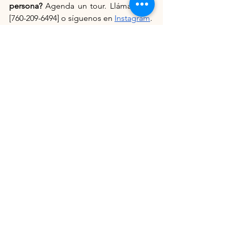
persona?
 Agenda un tour. Llámanos al 
[760-209-6494] o síguenos en 
Instagram
.
See All
Recent Posts