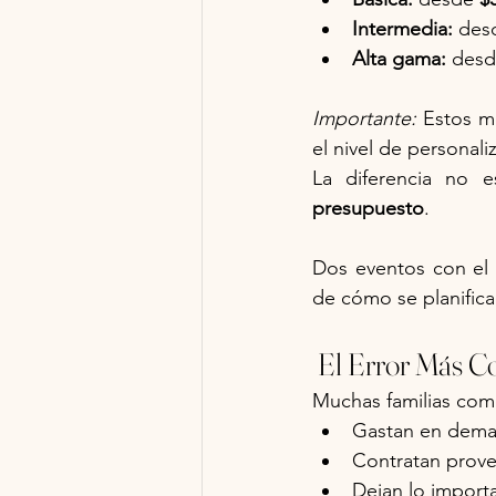
Intermedia:
 des
Alta gama:
 desd
Importante:
 Estos m
el nivel de personaliz
La diferencia no 
presupuesto
.
Dos eventos con el
de cómo se planifica
 El Error Más 
Muchas familias come
Gastan en demas
Contratan prove
Dejan lo importa