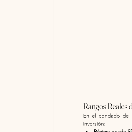
Rangos Reales 
En el condado de S
inversión:
Básica:
 desde 
$