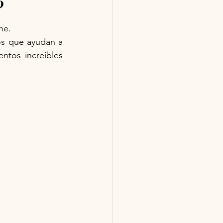
?
he.
s que ayudan a 
ntos increíbles 