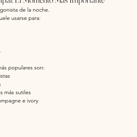
agonista de la noche.
suele usarse para:
s
 más populares son:
istas
s
es más sutiles
ampagne e ivory