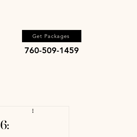
Get Packages
760-509-1459
6: