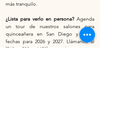
más tranquilo.
¿Lista para verlo en persona?
 Agenda 
un tour de nuestros salones para 
quinceañera en San Diego y revisa 
fechas para 2026 y 2027. Llámanos al 
[
760- 509- 1459
] o síguenos en 
Instagram
.
See All
Recent Posts